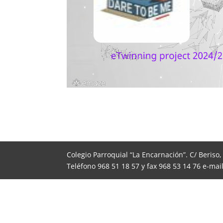
Colegio Parroquial “La Encarnación”. C/ Beriso
Teléfono 968 51 18 57 y fax 968 53 14 76 e-ma