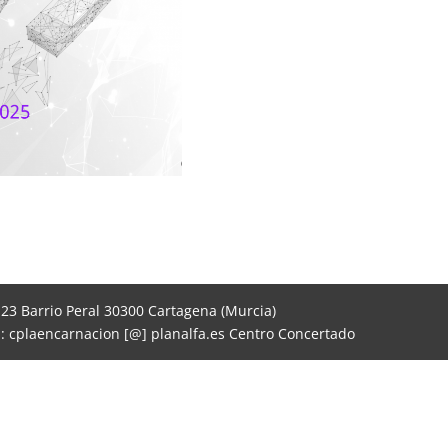
, 23 Barrio Peral 30300 Cartagena (Murcia)
il: cplaencarnacion [@] planalfa.es Centro Concertado