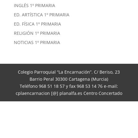
INGLÉS 1º PRIMARIA
ED. ARTÍSTICA 1º PRIMARIA
ED. FÍSICA 1º PRIMARIA
RELIGIÓN 1º PRIMARIA
NOTICIAS 1º PRIMARIA
Colegio Parroquial “La Encarnación”. C/ Beriso, 23
Barrio Peral 30300 Cartagena (Murcia)
Teléfono 968 51 18 57 y fax 968 53 14 76 e-mail:
cplaencarnacion [@] planalfa.es Centro Concertado