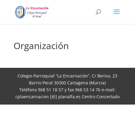
Organización
Colegio Parroquial “La Encarnación”. C/ Beriso, 23
Barrio Peral 30300 Cartagena (Murcia)
Teléfono 968 51 18 57 y fax 968 53 14 76 e-mail:
cplaencarnacion [@] planalfa.es Centro Concertado