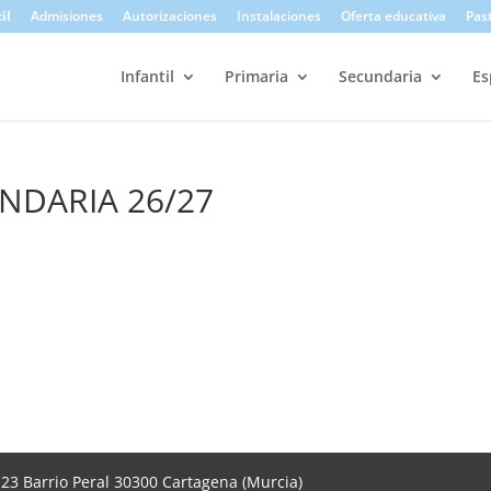
il
Admisiones
Autorizaciones
Instalaciones
Oferta educativa
Pas
Infantil
Primaria
Secundaria
Es
NDARIA 26/27
, 23 Barrio Peral 30300 Cartagena (Murcia)