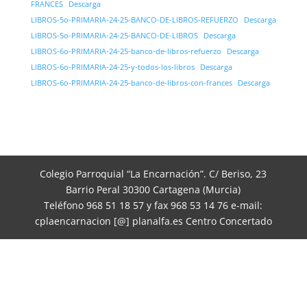
FRANCES
Descarga
LIBROS-5o-PRIMARIA-24-25-BANCO-DE-LIBROS-REFUERZO
Descarga
LIBROS-5o-PRIMARIA-24-25-BANCO-DE-LIBROS
Descarga
LIBROS-6o-PRIMARIA-24-25-banco-de-libros-refuerzo
Descarga
LIBROS-6o-PRIMARIA-24-25-y-todos-los-libros
Descarga
LIBROS-6o-PRIMARIA-24-25-banco-de-libros-con-frances
Descarga
Colegio Parroquial “La Encarnación”. C/ Beriso, 23
Barrio Peral 30300 Cartagena (Murcia)
Teléfono 968 51 18 57 y fax 968 53 14 76 e-mail:
cplaencarnacion [@] planalfa.es Centro Concertado