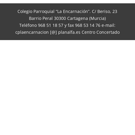
Colegio Parroquial “La Encarnación”. C/ Beriso, 23
Barrio Peral 30300 Cartagena (Murcia)
Teléfono 968 51 18 57 y fax 968 53 14 76 e-mail:
cplaencarnacion [@] planalfa.es Centro Concertado